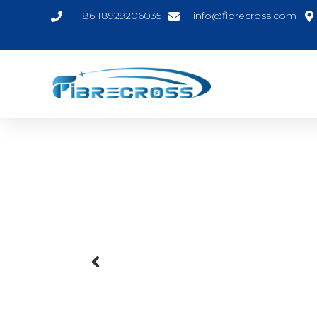
+86 18929206035
info@fibrecross.com