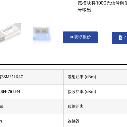
该模块将100G光信号解
号输出
获取报价
了
Q2SM31LR4C
发射功率 (dBm)
QSFP28 LR4
接收功率 (dBm)
ps
传输距离
m
连接器