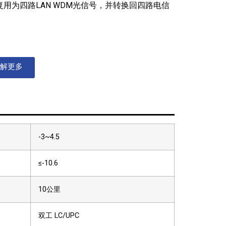
复用为四路LAN WDM光信号，并转换回四路电信
解更多
-3~4.5
≤-10.6
10公里
双工 LC/UPC