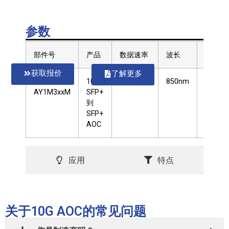
参数
部件号
产品
数据速率
波长
长度
获取报价
了解更多
GL10-
10G
10.3Gbps
850nm
1~300
AY1M3xxM
SFP+
米
到
SFP+
AOC
应用
特点
关于10G AOC的常见问题