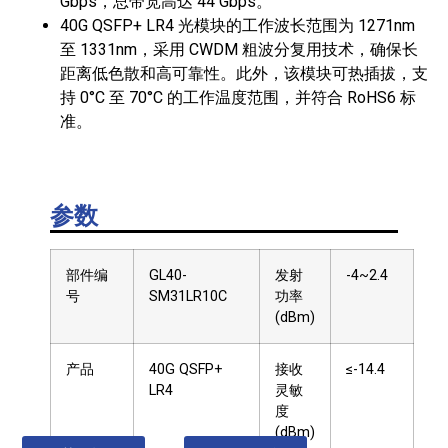
Gbps，总带宽高达 44 Gbps。
40G QSFP+ LR4 光模块的工作波长范围为 1271nm
至 1331nm，采用 CWDM 粗波分复用技术，确保长
距离低色散和高可靠性。此外，该模块可热插拔，支
持 0°C 至 70°C 的工作温度范围，并符合 RoHS6 标
准。
参数
部件编
GL40-
发射
-4~2.4
号
SM31LR10C
功率
(dBm)
产品
40G QSFP+
接收
≤-14.4
LR4
灵敏
度
(dBm)