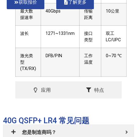
获取报价
了解更多
最大数
40Gbps
传输
10公里
据速率
距离
波长
1271~1331nm
接口
双工
类型
LC/UPC
激光类
DFB/PIN
工作
0~70 ℃
型
温度
(TX/RX)
应用
特点
40G QSFP+ LR4 常见问题
您是制造商吗？